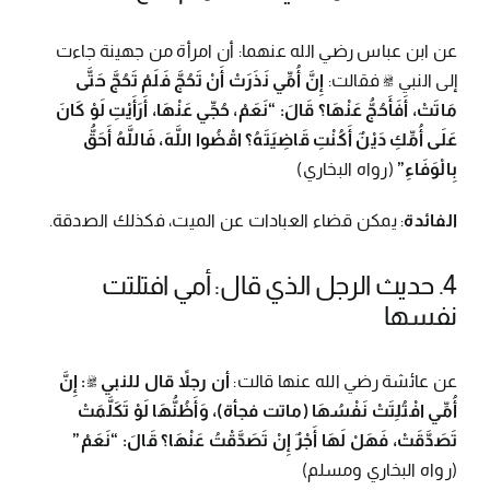
عن ابن عباس رضي الله عنهما: أن امرأة من جهينة جاءت
إلى النبي ﷺ فقالت:
إِنَّ أُمِّي نَذَرَتْ أَنْ تَحُجَّ فَلَمْ تَحُجَّ حَتَّى
مَاتَتْ، أَفَأَحُجُّ عَنْهَا؟ قَالَ: “نَعَمْ، حُجِّي عَنْهَا، أَرَأَيْتِ لَوْ كَانَ
عَلَى أُمِّكِ دَيْنٌ أَكُنْتِ قَاضِيَتَهُ؟ اقْضُوا اللَّهَ، فَاللَّهُ أَحَقُّ
بِالْوَفَاءِ”
(رواه البخاري)
الفائدة
: يمكن قضاء العبادات عن الميت، فكذلك الصدقة.
4. حديث الرجل الذي قال: أمي افتلتت
نفسها
عن عائشة رضي الله عنها قالت:
أن رجلاً قال للنبي ﷺ: إِنَّ
أُمِّي افْتُلِتَتْ نَفْسُهَا (ماتت فجأة)، وَأَظُنُّهَا لَوْ تَكَلَّمَتْ
تَصَدَّقَتْ، فَهَلْ لَهَا أَجْرٌ إِنْ تَصَدَّقْتُ عَنْهَا؟ قَالَ: “نَعَمْ”
(رواه البخاري ومسلم)