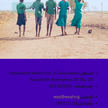
اشتراك
العنوان:
International Waqf Fund, 22-24 Sampson
Road North, Birmingham, B11 1BL, GB
رقم الهاتف:
441213800022
الإيميل:
waqf@waqf.org
رقم الشركة:
08612172