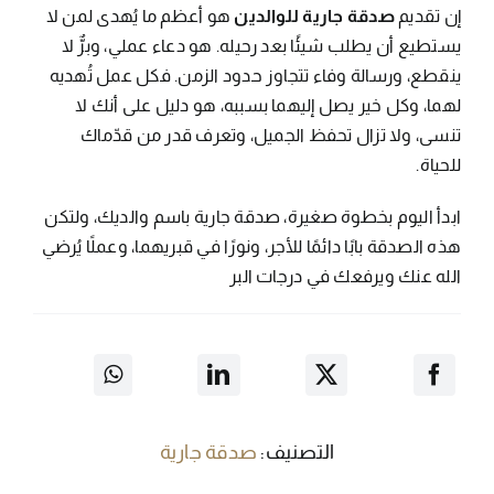
إن تقديم
صدقة جارية للوالدين
هو أعظم ما يُهدى لمن لا
يستطيع أن يطلب شيئًا بعد رحيله. هو دعاء عملي، وبرٌّ لا
ينقطع، ورسالة وفاء تتجاوز حدود الزمن. فكل عمل تُهديه
لهما، وكل خير يصل إليهما بسببه، هو دليل على أنك لا
تنسى، ولا تزال تحفظ الجميل، وتعرف قدر من قدّماك
للحياة.
ابدأ اليوم بخطوة صغيرة، صدقة جارية باسم والديك، ولتكن
هذه الصدقة بابًا دائمًا للأجر، ونورًا في قبريهما، وعملًا يُرضي
الله عنك ويرفعك في درجات البر
التصنيف:
صدقة جارية