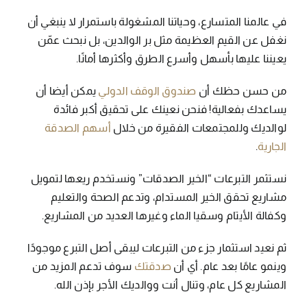
في عالمنا المتسارع، وحياتنا المشغولة باستمرار لا ينبغي أن
نغفل عن القيم العظيمة مثل بر الوالدين، بل نبحث عمّن
يعيننا عليها بأسهل وأسرع الطرق وأكثرها أمانًا.
من حسن حظك أن
صندوق الوقف الدولي
يمكن أيضا أن
يساعدك بفعالية! فنحن نعينك على تحقيق أكبر فائدة
لوالديك وللمجتمعات الفقيرة من خلال
أسهم الصدقة
الجارية
.
نستثمر التبرعات “الخير الصدقات” ونستخدم ريعها لتمويل
مشاريع تحقق الخير المستدام، وتدعم الصحة والتعليم
وكفالة الأيتام وسقيا الماء وغيرها العديد من المشاريع.
ثم نعيد استثمار جزء من التبرعات ليبقى أصل التبرع موجودًا
وينمو عامًا بعد عام. أي أن
صدقتك
سوف تدعم المزيد من
المشاريع كل عام، وتنال أنت ووالديك الأجر بإذن الله.