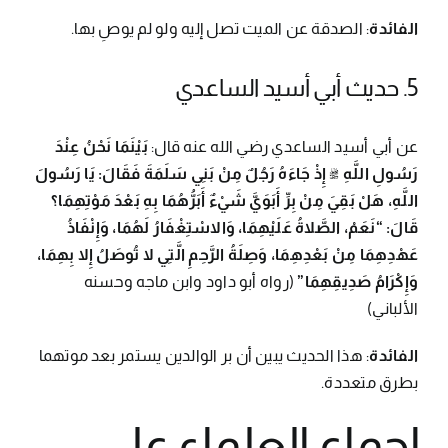
الفائدة
: الصدقة عن الميت تصل إليه ولو لم يوصِ بها.
5. حديث أبي أسيد الساعدي
عن أبي أسيد الساعدي رضي الله عنه قال:
بَيْنَمَا نَحْنُ عِنْدَ
رَسُولِ اللَّهِ ﷺ إِذْ جَاءَهُ رَجُلٌ مِنْ بَنِي سَلَمَةَ فَقَالَ: يَا رَسُولَ
اللَّهِ، هَلْ بَقِيَ مِنْ بِرِّ أَبَوَيَّ شَيْءٌ أَبَرُّهُمَا بِهِ بَعْدَ مَوْتِهِمَا؟
قَالَ: “نَعَمْ، الصَّلاةُ عَلَيْهِمَا، وَالاسْتِغْفَارُ لَهُمَا، وَإِنْفَاذُ
عَهْدِهِمَا مِنْ بَعْدِهِمَا، وَصِلَةُ الرَّحِمِ الَّتِي لا تُوصَلُ إِلا بِهِمَا،
وَإِكْرَامُ صَدِيقِهِمَا”
(رواه أبو داود وابن ماجه وحسنه
الألباني)
الفائدة
: هذا الحديث يبين أن بر الوالدين يستمر بعد موتهما
بطرق متعددة.
إجماع العلماء على