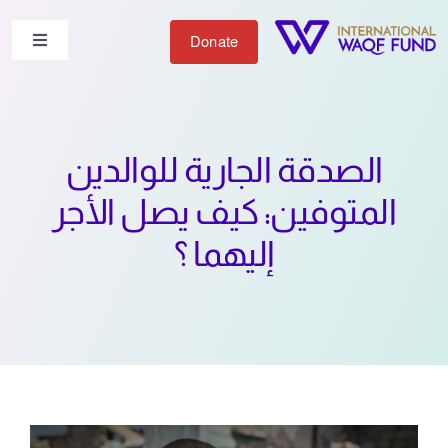
Ski
t
Donate
Toggle
igation
conten
من نحن
الصدقة الجارية للوالدين
شاركنا
المتوفين: كيف يصل الأجر
أعمالنا
إليهما ؟
الأخبار
English