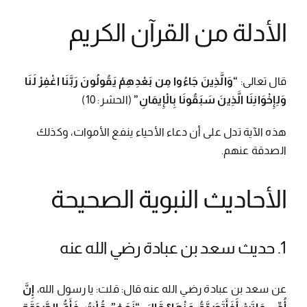
الأدلة من القرآن الكريم
قال تعالى:
“وَالَّذِينَ جَاءُوا مِن بَعْدِهِمْ يَقُولُونَ رَبَّنَا اغْفِرْ لَنَا
وَلِإِخْوَانِنَا الَّذِينَ سَبَقُونَا بِالْإِيمَانِ”
(الحشر: 10)
هذه الآية تدل على أن دعاء الأحياء ينفع الأموات، وكذلك
الصدقة عنهم.
الأحاديث النبوية الصحيحة
1. حديث سعد بن عبادة رضي الله عنه
عن سعد بن عبادة رضي الله عنه قال: قلت: يا رسول الله،
إِنَّ