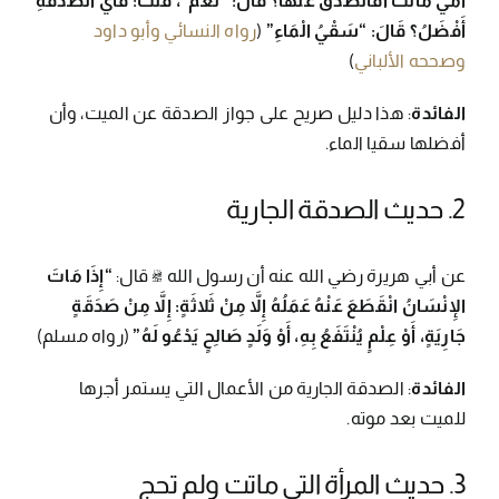
أُمِّي مَاتَتْ أَفَأَتَصَدَّقُ عَنْهَا؟ قَالَ: “نَعَمْ”، قُلْتُ: فَأَيُّ الصَّدَقَةِ
أَفْضَلُ؟ قَالَ: “سَقْيُ الْمَاءِ”
(
رواه النسائي وأبو داود
وصححه الألباني
)
الفائدة
: هذا دليل صريح على جواز الصدقة عن الميت، وأن
أفضلها سقيا الماء.
2. حديث الصدقة الجارية
عن أبي هريرة رضي الله عنه أن رسول الله ﷺ قال:
“إِذَا مَاتَ
الإِنْسَانُ انْقَطَعَ عَنْهُ عَمَلُهُ إِلاَّ مِنْ ثَلاثَةٍ: إِلاَّ مِنْ صَدَقَةٍ
جَارِيَةٍ، أَوْ عِلْمٍ يُنْتَفَعُ بِهِ، أَوْ وَلَدٍ صَالِحٍ يَدْعُو لَهُ”
(رواه مسلم)
الفائدة
: الصدقة الجارية من الأعمال التي يستمر أجرها
للميت بعد موته.
3. حديث المرأة التي ماتت ولم تحج