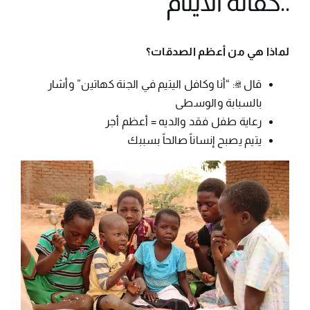
..كفالة الأيتام
لماذا هي من أعظم الصدقات؟
قال ﷺ: “أنا وكافل اليتيم في الجنة كهاتين” وأشار
بالسبابة والوسطى
رعاية طفل فقد والديه = أعظم أجر
يتيم يصبح إنساناً صالحاً بسببك