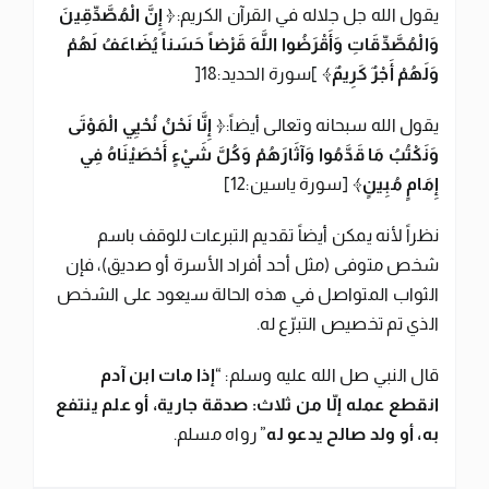
يقول الله جل جلاله في القرآن الكريم:﴿
إِنَّ الْمُصَّدِّقِينَ
وَالْمُصَّدِّقَاتِ وَأَقْرَضُوا اللَّهَ قَرْضاً حَسَناً يُضَاعَفُ لَهُمْ
وَلَهُمْ أَجْرٌ كَرِيمٌ
﴾ ]سورة الحديد:18[
يقول الله سبحانه وتعالى أيضاً:﴿
إِنَّا نَحْنُ نُحْيِي الْمَوْتَى
وَنَكْتُبُ مَا قَدَّمُوا وَآثَارَهُمْ وَكُلَّ شَيْءٍ أَحْصَيْنَاهُ فِي
إِمَامٍ مُبِينٍ
﴾ [سورة ياسين:12]
نظراً لأنه يمكن أيضاً تقديم التبرعات للوقف باسم
شخص متوفى (مثل أحد أفراد الأسرة أو صديق)، فإن
الثواب المتواصل في هذه الحالة سيعود على الشخص
الذي تم تخصيص التبرّع له.
قال النبي صل الله عليه وسلم: “
إذا مات ابن آدم
انقطع عمله إلّا من ثلاث: صدقة جارية، أو علم ينتفع
به، أو ولد صالح يدعو له
” رواه مسلم.