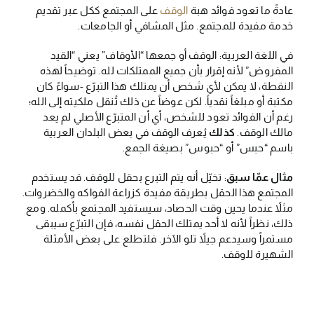
عادةً ما تعود فوائد هبة
الوقف
على المجتمع ككل عبر تقديم
خدمة مفيدة للمجتمع. مثل المشافي أو الجامعات.
في اللغة العربية: الوقف أو جمعها “الأوقاف” يعني “القيد
المفروض” لأنه إقرار بأن جميع الممتلكات لله. توضيحاً لهذه
النقطة، لا يمكن لأي شخص أن يمتلك هذا التبرّع -سواءً كان
مكتبة أو مبلغاً نقدياً. لكن عوضاً عن ذلك تُنقل ملكيته إلى الله؛
رغم أن الفوائد تعود للشخص، أي أن المتبرّع الأصلي لم يعد
مالك الوقف.
كذلك
يُعرف الوقف في بعض البلدان العربية
باسم “حبس” أو “حبوس” بصيغة الجمع.
مثال عمّا سبق
: تخيّل أنه يتم التبرع بحقل للوقف. قد يستخدم
المجتمع هذا الحقل بطريقة مفيدة كزراعة الفواكه والخضروات.
مثلاً عندما يحين وقت الحصاد، سيستفيد المجتمع بأكمله. ومع
ذلك، نظراً لأنه لا أحد يمتلك الحقل نفسه، فإن التبرّع سيبقى
مستمراً وسيدعم جيلاً تلو الآخر. فلتطلع على بعض الأمثلة
الشهيرة للوقف.