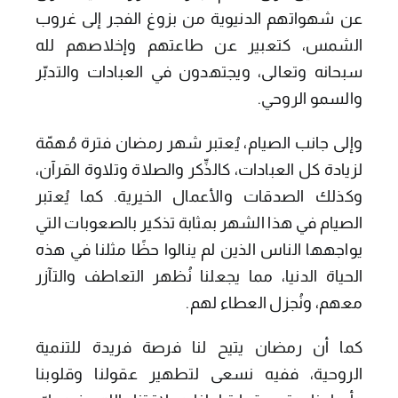
عن شهواتهم الدنيوية من بزوغ الفجر إلى غروب
الشمس، كتعبير عن طاعتهم وإخلاصهم لله
سبحانه وتعالى، ويجتهدون في العبادات والتدبّر
والسمو الروحي.
وإلى جانب الصيام، يُعتبر شهر رمضان فترة مُهمّة
لزيادة كل العبادات، كالذِّكر والصلاة وتلاوة القرآن،
وكذلك الصدقات والأعمال الخيرية. كما يُعتبر
الصيام في هذا الشهر بمثابة تذكير بالصعوبات التي
يواجهها الناس الذين لم ينالوا حظًا مثلنا في هذه
الحياة الدنيا، مما يجعلنا نُظهر التعاطف والتآزر
معهم، ونُجزل العطاء لهم.
كما أن رمضان يتيح لنا فرصة فريدة للتنمية
الروحية، ففيه نسعى لتطهير عقولنا وقلوبنا