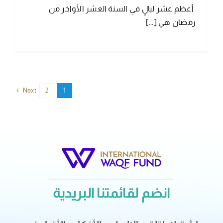
أعظم عشر ليالٍ في السنة العشر الأواخر من
رمضان هي [...]
Next
2
1
انضم لقائمتنا البريدية