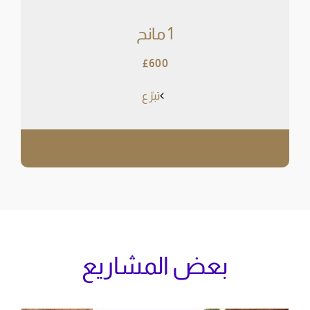
1 مانح
£600
تبرّع
بعض المشاريع