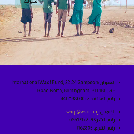
اشتراك
العنوان:
International Waqf Fund, 22-24 Sampson
Road North, Birmingham, B11 1BL, GB
رقم الهاتف:
441213800022
الإيميل:
waqf@waqf.org
رقم الشركة:
08612172
رقم التبرع:
1162805