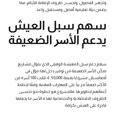
وﺗﺠﻬﲒ اﻟﻔﺼﻮل، وﺗﺤﺴﲔ ﻇﺮوف اﻹﻗﺎﻣﺔ ﻟﻸﻳﺘﺎم، ﻣﻤﺎ
ﻳﻀﻤﻦ ﺑﻴﺌﺔ ﺗﻌﻠﻴﻤﻴﺔ أﻓﻀﻞ وﻣﺴﺘﻘﺒﻞ واﻋﺪ.
ﺳﻬﻢ ﺳﺒﻞ اﻟﻌﻴﺶ
ﻳﺪﻋﻢ اﻷﴎ اﻟﻀﻌﻴﻔﺔ
ﺳﻬﻢ دﻋﻢ ﺳﺒﻞ اﻟﻤﻌﻴﺸﺔ اﻟﻮﻗﻔﻲ اﻟﺬي ﻳﻤﻮّل ﻣﺸﺎرﻳﻊ
ﺗﻤﻜّﻦ اﻷﴎ اﻟﻀﻌﻴﻔﺔ ﻣﻦ ﺗﻮﻓﲑ دﺧﻞ ﻟﻬﺎ، ﻣﻮّل ﰲ
أﻓﻐﺎﻧﺴﺘﺎن ﻣﴩوﻋًﺎ ﺑﻘﻴﻤﺔ 50,000 .£ ﺗﻠﻘﺖ 100 أﴎة ﻣﻦ
اﻷﻛﱶ ﺿﻌﻔﺎً ﺗﺪر ﻳﺒﺎً ﻋﻠﻰ اﻟﻤﻬﺎرات اﻟﻤﻬﻨﻴﺔ وﻓﻘًﺎ ﻟﺨﻄﻂ
أﻋﻤﺎﻟﻬﻢ ﻟﺘﻄﻮﻳﺮﻫﺎ. ﻓﺎﻟﻤﴩوع ﻫﻮ ﺧﻄﻮة ﻧﺤﻮ ﺗﺤﺴﲔ
اﻟﻈﺮوف اﻻﻗﺘﺼﺎدﻳﺔ واﻻﺟﺘﻤﺎﻋﻴﺔ ﻟﻬﺬه اﻷﴎ، ﻣﺎ ﻳﺠﻌﻠﻬﺎ
ﻗﺎدرة ﻋﻠﻰ اﻟﻌﻴﺶ ﺑﻜﺮاﻣﺔ.