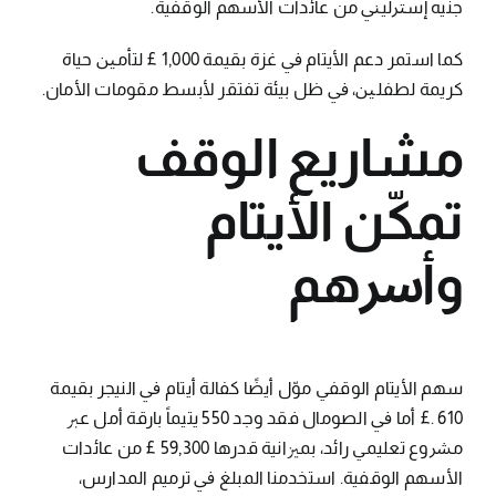
ﺟﻨﻴﻪ إﺳﱰﻟﻴﲏ ﻣﻦ ﻋﺎﺋﺪات اﻷﺳﻬﻢ اﻟﻮﻗﻔﻴﺔ.
ﻛﻤﺎ اﺳﺘﻤﺮ دﻋﻢ اﻷﻳﺘﺎم ﰲ ﻏﺰة ﺑﻘﻴﻤﺔ 1,000 £ ﻟﺘﺄﻣﲔ ﺣﻴﺎة
ﻛﺮﻳﻤﺔ ﻟﻄﻔﻠﲔ، ﰲ ﻇﻞ ﺑﻴﺌﺔ ﺗﻔﺘﻘﺮ ﻷﺑﺴﻂ ﻣﻘﻮﻣﺎت اﻷﻣﺎن.
ﻣﺸﺎرﻳﻊ اﻟﻮﻗﻒ
ﺗﻤﻜّﻦ اﻷﻳﺘﺎم
وأﴎﻫﻢ
ﺳﻬﻢ اﻷﻳﺘﺎم اﻟﻮﻗﻔﻲ ﻣﻮّل أﻳﻀًﺎ ﻛﻔﺎﻟﺔ أﻳﺘﺎم ﰲ اﻟﻨﻴﺠﺮ ﺑﻘﻴﻤﺔ
610 .£ أﻣﺎ ﰲ اﻟﺼﻮﻣﺎل ﻓﻘﺪ وﺟﺪ 550 ﻳﺘﻴﻤﺎً ﺑﺎرﻗﺔ أﻣﻞ ﻋﱪ
ﻣﴩوع ﺗﻌﻠﻴﻤﻲ راﺋﺪ، ﺑﻤﲒاﻧﻴﺔ ﻗﺪرﻫﺎ 59,300 £ ﻣﻦ ﻋﺎﺋﺪات
اﻷﺳﻬﻢ اﻟﻮﻗﻔﻴﺔ. اﺳﺘﺨﺪﻣﻨﺎ اﻟﻤﺒﻠﻎ ﰲ ﺗﺮﻣﻴﻢ اﻟﻤﺪارس،