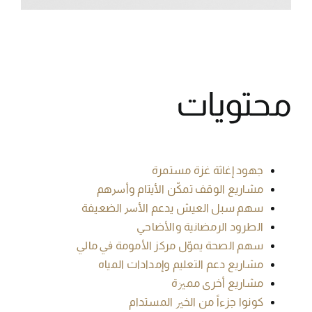
محتويات
ﺟﻬﻮد إﻏﺎﺛﺔ ﻏﺰة ﻣﺴﺘﻤﺮة
ﻣﺸﺎرﻳﻊ اﻟﻮﻗﻒ ﺗﻤﻜّﻦ اﻷﻳﺘﺎم وأﴎﻫﻢ
ﺳﻬﻢ ﺳﺒﻞ اﻟﻌﻴﺶ ﻳﺪﻋﻢ اﻷﴎ اﻟﻀﻌﻴﻔﺔ
اﻟﻄﺮود اﻟﺮﻣﻀﺎﻧﻴﺔ واﻷﺿﺎﺣﻲ
ﺳﻬﻢ اﻟﺼﺤﺔ ﻳﻤﻮّل ﻣﺮﻛﺰ اﻷﻣﻮﻣﺔ ﰲ ﻣﺎﱄ
ﻣﺸﺎرﻳﻊ دﻋﻢ اﻟﺘﻌﻠﻴﻢ وإﻣﺪادات اﻟﻤﻴﺎه
ﻣﺸﺎرﻳﻊ أﺧﺮى ﻣﻤﲒة
ﻛﻮﻧﻮا ﺟﺰءاً ﻣﻦ اﻟﺨﲑ اﻟﻤﺴﺘﺪام