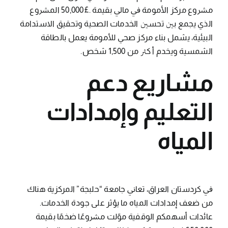
ﻣﴩوع ﻣﺮﻛﺰ اﻷﻣﻮﻣﺔ ﰲ ﻣﺎﱄ ﺑﻘﻴﻤﺔ .£50,000 اﻟﻤﴩوع
اﻟﺬي ﻳﺠﻤﻊ ﺑﲔ ﺗﺤﺴﲔ اﻟﺨﺪﻣﺎت اﻟﺼﺤﻴﺔ وﺗﺤﻘﻴﻖ اﻻﺳﺘﺪاﻣﺔ
اﻟﺒﻴﺌﻴﺔ، ﻳﺸﻤﻞ ﺑﻨﺎء ﻣﺮﻛﺰ ﺻﺤﻲ ﻟﻸﻣﻮﻣﺔ ﻳﻌﻤﻞ ﺑﺎﻟﻄﺎﻗﺔ
اﻟﺸﻤﺴﻴﺔ وﻳﺨﺪم أ ﻛﱶ ﻣﻦ 1,500 ﺷﺨﺺ.
ﻣﺸﺎرﻳﻊ دﻋﻢ
اﻟﺘﻌﻠﻴﻢ وإﻣﺪادات
اﻟﻤﻴﺎه
ﰲ ﻛﺮدﺳﺘﺎن اﻟﻌﺮاق، ﺗﻌﺎﱐ ﺟﺎﻣﻌﺔ “ﺣﻠﺒﺠﺔ” اﻟﻤﺮﻛﺰﻳﺔ ﻫﻨﺎك
ﻣﻦ ﺿﻌﻒ إﻣﺪادات اﻟﻤﻴﺎه ﻣﺎ ﻳﺆﺛﺮ ﻋﻠﻰ ﺟﻮدة اﻟﺨﺪﻣﺎت.
ﻋﺎﺋﺪات أﺳﻬﻤﻜﻢ اﻟﻮﻗﻔﻴﺔ ﻣﻮّﻟﺖ ﻣﴩوﻋًﺎ ﺿﺨﻤًﺎ ﺑﻘﻴﻤﺔ