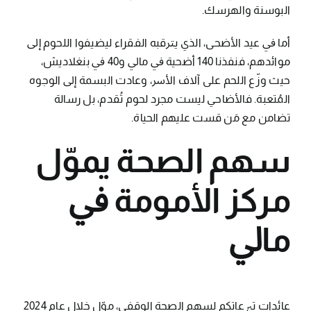
اﻟﺒﻮﺳﻨﺔ واﻟﻬﺮﺳﻚ.
أﻣﺎ ﰲ ﻋﻴﺪ اﻷﺿﺤﻰ، اﻟﺬي ﻳﱰﻗﺒﻪ اﻟﻔﻘﺮاء ﻟﻴﻀﻴﻔﻮا اﻟﻠﺤﻮم إﱃ
ﻣﻮاﺋﺪﻫﻢ، ﻓﻨﻔﺬﻧﺎ 140 أﺿﺤﻴﺔ ﰲ ﻣﺎﱄ و40 ﰲ ﺑﻨﻐﻼدﻳﺶ،
ﺣﻴﺚ وزّع اﻟﻠﺤﻢ ﻋﻠﻰ آﻻف اﻷﴎ، وﻋﺎدت اﻟﺒﺴﻤﺔ إﱃ اﻟﻮﺟﻮه
اﻟﻤُﺘﻌﺒﺔ. ﻓﺎﻷﺿﺎﺣﻲ ﻟﻴﺴﺖ ﻣﺠﺮد ﻟﺤﻮم ﺗُﻘﺪم، ﺑﻞ رﺳﺎﻟﺔ
ﺗﻀﺎﻣﻦ ﻣﻊ ﻣَﻦ ﻗﺴﺖ ﻋﻠﻴﻬﻢ اﻟﺤﻴﺎة.
ﺳﻬﻢ اﻟﺼﺤﺔ ﻳﻤﻮّل
ﻣﺮﻛﺰ اﻷﻣﻮﻣﺔ ﰲ
ﻣﺎﱄ
ﻋﺎﺋﺪات ﺗﱪﻋﺎﺗﻜﻢ ﻟﺴﻬﻢ اﻟﺼﺤﺔ اﻟﻮﻗﻔﻲ، ﻣﻮّل ﺧﻼل ﻋﺎم 2024