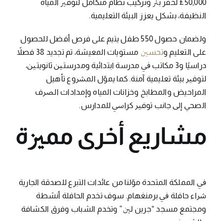
50,000£ ﻟﺤﻔﺮ ﺑﱤ وﺗﺮﻛﻴﺐ ﻧﻈﺎم ﻣﺘﻜﺎﻣﻞ ﻟﺘﻮﻓﲑ اﻟﻤﻴﺎه
اﻟﻨﻈﻴﻔﺔ، ﺑﺸﻜﻞ ﻳﻌﺰز اﻟﺒﻴﺌﺔ اﻟﺘﻌﻠﻴﻤﻴﺔ.
وﻟﻀﻤﺎن ﺣﺼﻮل 550 ﻃﻔﻞ ﻳﺘﻴﻢ ﻋﻠﻰ ﻓﺮص أﻓﻀﻞ ﻟﻠﺤﺼﻮل
ﻋﻠﻰ اﻟﺘﻌﻠﻴﻢ و
ﺗﺤﺴﲔ
ﻣﺴﺘﻮﻳﺎت اﻟﻤﻌﻴﺸﺔ، ﺗﻢ ﺗﺠﺪﻳﺪ 38 ﻓﺼﻼً
دراﺳﻴًﺎ و3 ﻣﻜﺎﺗﺐ ﰲ ﻣﺪرﺳﺔ اﺑﺘﺪاﺋﻴﺔ وﻣﺪرﺳﺘﲔ ﺛﺎﻧﻮﻳﺘﲔ،
ﻟﺘﻮﻓﲑ ﺑﻴﺌﺔ ﺗﻌﻠﻴﻤﻴﺔ آﻣﻨﺔ. ﻛﻤﺎ ﻳﻤﻮّل اﻟﻤﴩوع ﺗﺄﻫﻴﻞ
اﻟﻤﺮاﺣﻴﺾ واﻟﻤﻄﺎﺑﺦ وﺧﺰاﻧﺎت اﻟﻤﻴﺎه وإﻣﺪادات اﻟﴫف
اﻟﺼﺤﻲ إﱃ ﺟﺎﻧﺐ ﺗﻮﻓﲑ ﻛﺮاﳼ ﻟﻠﻤﺪارس.
ﻣﺸﺎرﻳﻊ أﺧﺮى ﻣﻤﲒة
ﰲ اﻟﻤﻤﻠﻜﺔ اﻟﻤﺘﺤﺪة ﻣﻮّﻟﻨﺎ ﻣﻦ ﻋﺎﺋﺪات اﻟﺘبرع ﻟﻠﺼﺪﻗﺔ اﻟﺠﺎرﻳﺔ
ﴍاء ﺣﺎﻓﻠﺔ ﰲ ﺑﺮﻣﻨﻐﻬﺎم. ﺳﻮف ﺗﺨﺪم اﻟﺤﺎﻓﻠﺔ أﻧﺸﻄﺔ
وﻣﺠﺘﻤﻊ ﻣﺴﺠﺪ “ﺟﺮﻳﻦ ﻟﲔ” وﺗﺨﺪم اﻟﺸﺒﺎب وﻓﺮق اﻟﻜﺸﺎﻓﺔ