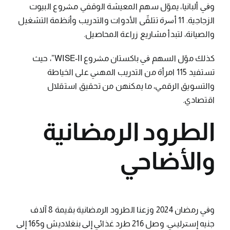
وﰲ أﻟﺒﺎﻧﻴﺎ، ﻳﻤﻮّل ﺳﻬﻢ اﻟﻤﻌﻴﺸﺔ اﻟﻮﻗﻔﻲ ﻣﴩوع اﻟﺒﻴﻮت
اﻟﺰﺟﺎﺟﻴﺔ. 11 أﴎة ﺗﺘﻠﻘّﻰ اﻷدوات واﻟﺘﺪرﻳﺐ وأﻧﻈﻤﺔ اﻟﺘﺸﻐﻴﻞ
واﻟﺼﻴﺎﻧﺔ، ﻟﺘﺒﺪأ ﻣﺸﺎرﻳﻊ زراﻋﺔ اﻟﻤﺤﺎﺻﻴﻞ.
ﻛﺬﻟﻚ ﻣﻮّل اﻟﺴﻬﻢ ﰲ ﺑﺎﻛﺴﺘﺎن ﻣﴩوع WISE-II”، ﺣﻴﺚ
ﺗﺴﺘﻔﻴﺪ 115 اﻣﺮأة ﻣﻦ اﻟﺘﺪرﻳﺐ اﻟﻤﻬﲏ ﻋﻠﻰ اﻟﺨﻴﺎﻃﺔ
واﻟﺘﺴﻮﻳﻖ اﻟﺮﻗﻤﻲ، ﻣﺎ ﻳﻤﻜﻨﻬﻦ ﻣﻦ ﺗﺤﻘﻴﻖ اﺳﺘﻘﻼل
اﻗﺘﺼﺎدي.
اﻟﻄﺮود اﻟﺮﻣﻀﺎﻧﻴﺔ
واﻷﺿﺎﺣﻲ
وﰲ رﻣﻀﺎن 2024 وزﻋﻨﺎ اﻟﻄﺮود اﻟﺮﻣﻀﺎﻧﻴﺔ ﺑﻘﻴﻤﺔ 8 آﻻف
ﺟﻨﻴﻪ إﺳﱰﻟﻴﲏ. وﺻﻞ 216 ﻃﺮد ﻏﺬاﰄ إﱃ ﺑﻨﻐﻼدﻳﺶ و165 إﱃ