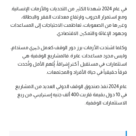
ﰲ ﻋﺎم 2024 ﺷﻬﺪﻧﺎ اﻟﻜﺜﲑ ﻣﻦ اﻟﺘﺤﺪﻳﺎت واﻷزﻣﺎت اﻹﻧﺴﺎﻧﻴﺔ.
وﻣﻊ اﺳﺘﻤﺮار اﻟﺤﺮوب وارﺗﻔﺎع ﻣﻌﺪﻻت اﻟﻔﻘﺮ واﻟﺒﻄﺎﻟﺔ،
وﻏﲑﻫﺎ ﻣﻦ اﻟﺼﻌﻮﺑﺎت، ﺗﻌﺎﻇﻤﺖ اﻻﺣﺘﻴﺎﺟﺎت إﱃ اﻟﻤﺴﺎﻋﺪات
وﺟﻬﻮد اﻹﻏﺎﺛﺔ واﻟﺘﻤﻜﲔ اﻻﻗﺘﺼﺎدي.
وﻛﻠﻤﺎ اﺷﺘﺪت اﻷزﻣﺎت ﺑﺮز دور اﻟﻮﻗﻒ ﻛﻌﻤﻞ ﺧﲑي ﻣﺴﺘﺪام،
وﻟﻴﺲ ﻣﺠﺮد ﻣﺴﺎﻋﺪات ﻋﺎﺑﺮة. ﻓﺎﻟﻤﺸﺎرﻳﻊ اﻟﻮﻗﻔﻴﺔ ﻫﻲ
اﺳﺘﺜﻤﺎرات ﰲ ﻣﺴﺘﻘﺒﻞ أ ﻛﱶ إٍﴍاﻗﺎً، ﺗٍُﻠﻬﻢ اﻷﻣﻞ وﺗُﺤﺪث
ﻓﺮﻗﺎً ﺣﻘﻴﻘﻴﺎً ﰲ ﺣﻴﺎة اﻷﻓﺮاد واﻟﻤﺠﺘﻤﻌﺎت.
ﻋﺎم 2024 ﻧﻔﺬ ﺻﻨﺪوق اﻟﻮﻗﻒ اﻟﺪوﱄ اﻟﻌﺪﻳﺪ ﻣﻦ اﻟﻤﺸﺎرﻳﻊ
ﰲ 10 دول ﺑﻘﻴﻤﺔ ﻗﺎرﺑﺖ 400 أﻟﻒ ﺟﻨﻴﻪ إﺳﱰﻟﻴﲏ، ﻣﻦ رﻳﻊ
اﻻﺳﺘﺜﻤﺎرات اﻟﻮﻗﻔﻴﺔ.