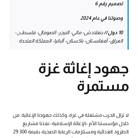
ﺗﺼﻤﻴﻢ رﻗﻢ 6
وﺻﻮﻟﻨﺎ ﰲ ﻋﺎم 2024
10 دول//
ﺑﻨﻐﻼدش- ﻣﺎﱄ- اﻟﻨﻴﺠﺮ- اﻟﺼﻮﻣﺎل- ﻓﻠﺴﻄﲔ-
اﻟﻌﺮاق- أﻓﻐﺎﻧﺴﺘﺎن- ﺑﺎﻛﺴﺘﺎن- أﻟﺒﺎﻧﻴﺎ- اﻟﻤﻤﻠﻜﺔ
اﻟﻤﺘﺤﺪة
ﺟﻬﻮد إﻏﺎﺛﺔ ﻏﺰة
ﻣﺴﺘﻤﺮة
ﻻ ﺗﺰال اﻟﺤﺮب ﻣﺸﺘﻌﻠﺔ ﰲ ﻏﺰة، وﻛﺬﻟﻚ ﺟﻬﻮدﻧﺎ اﻹﻏﺎﺛﻴﺔ. ﻣﻦ
ﺧﻼل ﻣﺆﺳﺴﺘﻨﺎ اﻷم -اﻹﻏﺎﺛﺔ اﻹﺳﻼﻣﻴﺔ- ﻧﻔﺬﻧﺎ ﻣﺸﺎرﻳﻊ
اﻟﻄﺮود اﻟﻐﺬاﺋﻴﺔ وﻣﺴﺘﻠﺰﻣﺎت اﻟﺮﻋﺎﻳﺔ اﻟﺼﺤﻴﺔ، ﺑﻘﻴﻤﺔ 29.300