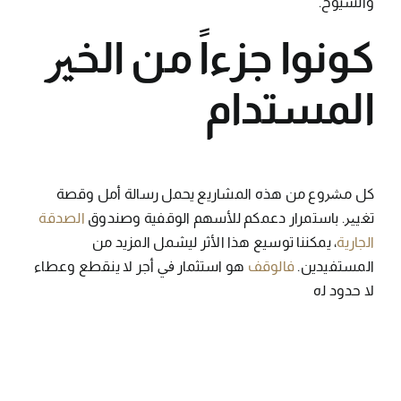
واﻟﺸﻴﻮخ.
ﻛﻮﻧﻮا ﺟﺰءاً ﻣﻦ اﻟﺨﲑ
اﻟﻤﺴﺘﺪام
ﻛﻞ ﻣﴩوع ﻣﻦ ﻫﺬه اﻟﻤﺸﺎرﻳﻊ ﻳﺤﻤﻞ رﺳﺎﻟﺔ أﻣﻞ وﻗﺼﺔ
ﺗﻐﻴﲑ. ﺑﺎﺳﺘﻤﺮار دﻋﻤﻜﻢ ﻟﻸﺳﻬﻢ اﻟﻮﻗﻔﻴﺔ وﺻﻨﺪوق
اﻟﺼﺪﻗﺔ
اﻟﺠﺎرﻳﺔ
، ﻳﻤﻜﻨﻨﺎ ﺗﻮﺳﻴﻊ ﻫﺬا اﻷﺛﺮ ﻟﻴﺸﻤﻞ اﻟﻤﺰﻳﺪ ﻣﻦ
اﻟﻤﺴﺘﻔﻴﺪﻳﻦ.
ﻓﺎﻟﻮﻗﻒ
ﻫﻮ اﺳﺘﺜﻤﺎر ﰲ أﺟﺮ ﻻ
ﻳﻨﻘﻄﻊ وﻋﻄﺎء
ﻻ ﺣﺪود ﻟه