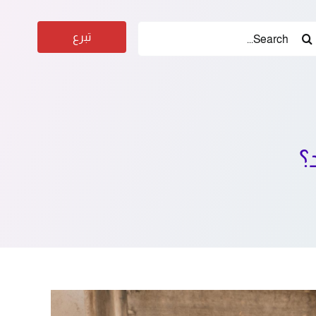
حث
تبرع
:
؟