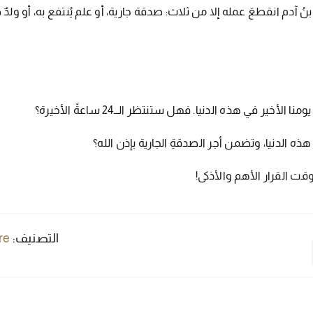
نُ آدم انقطعَ عمله إلا من ثلاث: صدقة جارية، أو علم يُنتفع به، أو ولدٌ 
خير في هذه الدنيا. فهل ستنتظر الــ24 ساعةً الأخيرة؟
 هذه الدنيا، وتضمن أجر الصدقةِ الجارية بإذن الله؟
ت القرار الأهم والأذكى!
التصنيف:
re