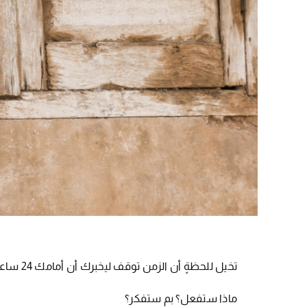
تخيل للحظةٍ أن الزمن توقف ليخبرك أن أمامك 24 ساعةً فقط في هذه الدنيا.
ماذا ستفعل؟ بم ستفكر؟