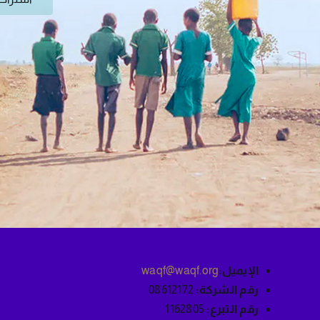
الإيميل:
waqf@waqf.org
رقم الشركة:
08612172
رقم التبرع:
1162805