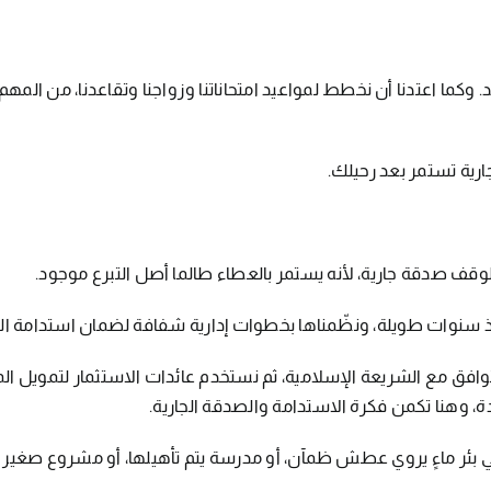
عد. وكما اعتدنا أن نخطط لمواعيد امتحاناتنا وزواجنا وتقاعدنا، من المه
ارية تستمر بعد رحيلك.
الوقف صدقة جارية، لأنه يستمر بالعطاء طالما أصل التبرع موجود.
 سنوات طويلة، ونظّمناها بخطوات إدارية شفافة لضمان استدامة الت
افق مع الشريعة الإسلامية، ثم نستخدم عائدات الاستثمار لتمويل المش
ة، وهنا تكمن فكرة الاستدامة والصدقة الجارية.
 بئر ماءٍ يروي عطش ظمآن، أو مدرسة يتم تأهيلها، أو مشروع صغير ل