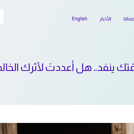
اب
مالنا
الأخبار
English
عن
تك ينفد.. هل أعددتَ لأثرك الخالد