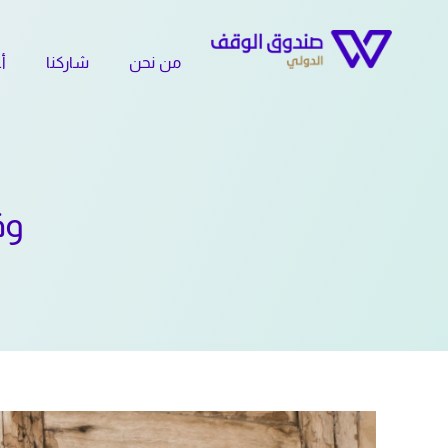
Ski
t
من نحن
شاركنا
أع
conten
وق