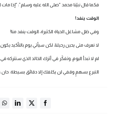
فكما قال نبيّنا محمد “صلى الله عليه وسلم”: “إذا مات اب
الوقت ينفد!
وفي ظل مشاغل الحياة الكثيرة، الوقت ينفد منا!
لا نعرف متى يحين رحيلنا، لكن سيأتي يوم بالتأكيد يكون يومنا الأ
لم لا تبدأ اليوم، وتفكّر في أثرك الخالد الذي ستتركه في
التبرع بسهمٍ وقفي لن يكلفك إلا دقائق بسيطة. حان وق