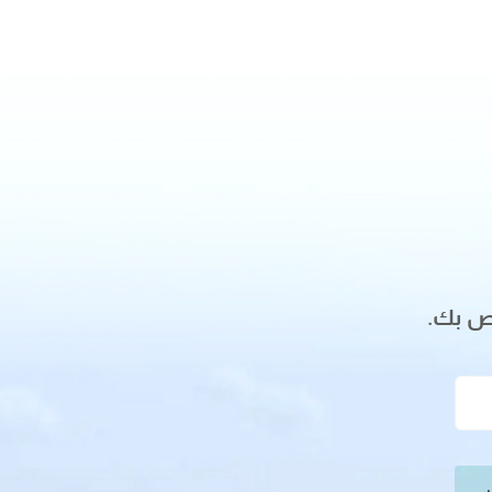
اص بك.