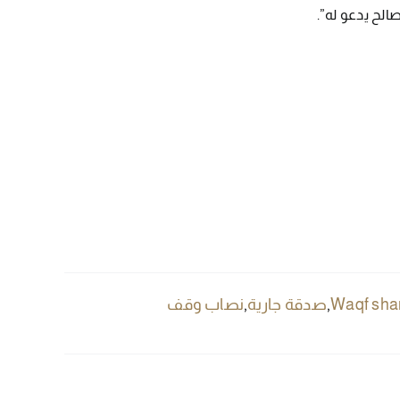
صالح يدعو له”.
Waqf sha
,
صدقة جارية
,
نصاب وقف