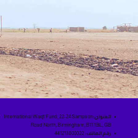
العنوان:
International Waqf Fund, 22-24 Sampson
Road North, Birmingham, B11 1BL, GB
رقم الهاتف:
441213800022