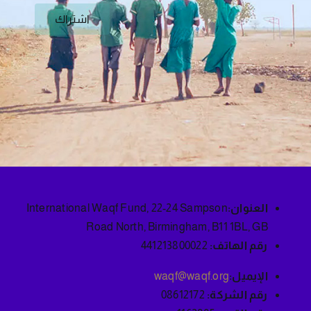
اشتراك
العنوان:
International Waqf Fund, 22-24 Sampson
Road North, Birmingham, B11 1BL, GB
رقم الهاتف:
441213800022
الإيميل:
waqf@waqf.org
رقم الشركة:
08612172