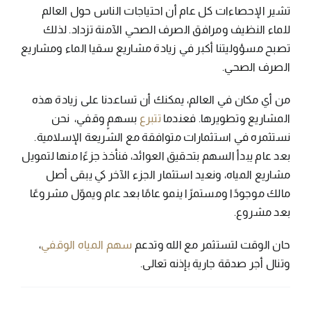
تشير الإحصاءات كل عام أن احتياجات الناس حول العالم
للماء النظيف ومرافق الصرف الصحي الآمنة تزداد. لذلك
تصبح مسؤوليتنا أكبر في زيادة مشاريع سقيا الماء ومشاريع
الصرف الصحي.
من أي مكان في العالم، يمكنك أن تساعدنا على زيادة هذه
المشاريع وتطويرها. فعندما
تتبرع
بسهمٍ وقفي، نحن
نستثمره في استثمارات متوافقة مع الشريعة الإسلامية.
بعد عام يبدأ السهم بتحقيق العوائد، فنأخذ جزءًا منها لتمويل
مشاريع المياه، ونعيد استثمار الجزء الآخر كي يبقى أصل
مالك موجودًا ومستمرًا ينمو عامًا بعد عام ويموّل مشروعًا
بعد مشروع.
حان الوقت لتستثمر مع الله وتدعم
سهم المياه الوقفي
،
وتنال أجر صدقة جارية بإذنه تعالى.