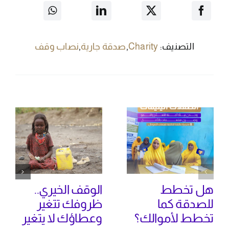
التصنيف:
Charity
,
صدقة جارية
,
نصاب وقف
هل تخطط
الوقف الخيري..
للصدقة كما
ظروفك تتغير
تخطط لأموالك؟
وعطاؤك لا يتغير