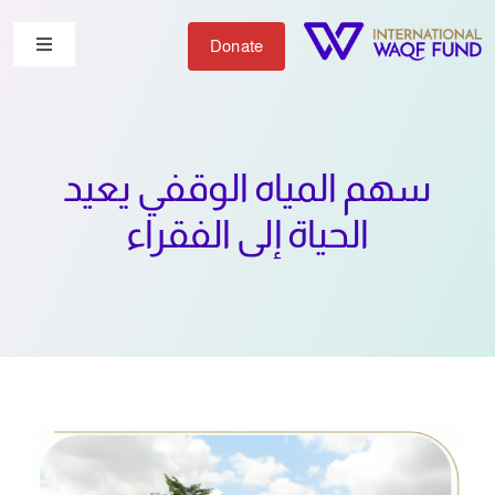
Ski
t
Donate
Toggle
igation
conten
من نحن
سهم المياه الوقفي يعيد
شاركنا
الحياة إلى الفقراء
أعمالنا
الأخبار
English