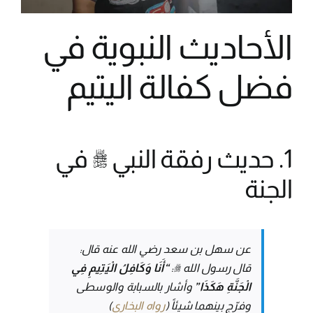
الأحاديث النبوية في
فضل كفالة اليتيم
1. حديث رفقة النبي ﷺ في
الجنة
عن سهل بن سعد رضي الله عنه قال:
قال رسول الله ﷺ:
“أَنَا وَكَافِلُ الْيَتِيمِ فِي
الْجَنَّةِ هَكَذَا”
وأشار بالسبابة والوسطى
وفرّج بينهما شيئاً (
رواه البخاري
)