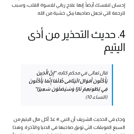
إحسان لنفسك أيضاً. إنها علاج رباني لقسوة القلب، وسبب
للرحمة التي تجعل صاحبها يبكي خشية من الله.
4. حديث التحذير من أذى
اليتيم
قال تعالى في محكم كتابه:
“إِنَّ الَّذِينَ
يَأْكُلُونَ أَمْوَالَ الْيَتَامَى ظُلْمًا إِنَّمَا يَأْكُلُونَ
فِي بُطُونِهِمْ نَارًا وَسَيَصْلَوْنَ سَعِيرًا”
(النساء: 10)
وجاء في الحديث الشريف أن النبي ﷺ عدّ أكل مال اليتيم من
السبع الموبقات التي توبق صاحبها في الدنيا والآخرة. وهذا