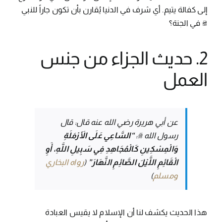
إلى كفالة يتيم. أي شرف في الدنيا يُقارن بأن تكون جاراً للنبي
ﷺ في الجنة؟
2. حديث الجزاء من جنس
العمل
عن أبي هريرة رضي الله عنه قال: قال
رسول الله ﷺ:
“السَّاعِي عَلَى الأَرْمَلَةِ
وَالْمِسْكِينِ كَالْمُجَاهِدِ فِي سَبِيلِ اللَّهِ، أَوِ
الْقَائِمِ اللَّيْلَ الصَّائِمِ النَّهَارَ”
(
رواه البخاري
ومسلم
)
هذا الحديث يكشف لنا أن الإسلام لا يقيس العبادة