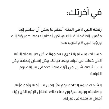
في آخرتك:
رفقة النبي ﷺ في الجنة
: أعظم ما يمكن أن يطمح إليه
مؤمن. الجنة مليئة بالنعيم، لكن أعظم نعيمها هو رؤية الله
ورؤية النبي ﷺ والقرب منه.
حسنات مستمرة تجري بعد موتك
: كل خير يعمله اليتيم
الذي كفلته في حياته وبعد حياتك، وكل إنسان يُصلحه وكل
نسل يُنجبه، شيء من أثرك فيه يتجدد في ميزانك يوم
القيامة.
الشفاعة يوم الحاجة
: يوم يفرّ المرء من أخيه وأمه وأبيه
وصاحبته وبنيه، سيكون دعاء ذلك الطفل اليتيم الذي ربّيته
أجمل ما يجده في ميزانه.