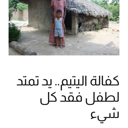
كفالة اليتيم.. يد تمتد
لطفل فقد كل
شيء