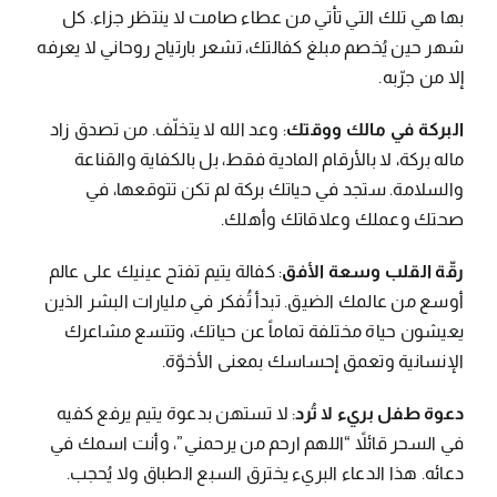
بها هي تلك التي تأتي من عطاء صامت لا ينتظر جزاء. كل
شهر حين يُخصم مبلغ كفالتك، تشعر بارتياح روحاني لا يعرفه
إلا من جرّبه.
البركة في مالك ووقتك
: وعد الله لا يتخلّف. من تصدق زاد
ماله بركة، لا بالأرقام المادية فقط، بل بالكفاية والقناعة
والسلامة. ستجد في حياتك بركة لم تكن تتوقعها، في
صحتك وعملك وعلاقاتك وأهلك.
رقّة القلب وسعة الأفق
: كفالة يتيم تفتح عينيك على عالم
أوسع من عالمك الضيق. تبدأ تُفكر في مليارات البشر الذين
يعيشون حياة مختلفة تماماً عن حياتك، وتتسع مشاعرك
الإنسانية وتعمق إحساسك بمعنى الأخوّة.
دعوة طفل بريء لا تُرد
: لا تستهن بدعوة يتيم يرفع كفيه
في السحر قائلاً “اللهم ارحم من يرحمني”، وأنت اسمك في
دعائه. هذا الدعاء البريء يخترق السبع الطباق ولا يُحجب.