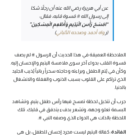
عن أبي هريرة رضي الله عنه أن رجلاً شكا
إلى رسول الله ﷺ قسوة قلبه، فقال:
“امْسَحْ رَأْسَ الْيَتِيمِ وَأَطْعِمِ الْمِسْكِينَ”
(ر
واه أحمد وصححه الألباني
)
الملاحظة العميقة في هذا الحديث أن الرسول ﷺ لم يصف
قسوة القلب بدواء آخر سوى ملامسة اليتيم والإحسان إليه.
وكأن في يُتم الطفل وبراءته وحاجته سحراً ربانياً يُذيب الجليد
الذي تراكم على القلوب بسبب الذنوب والغفلة والانشغال
بالدنيا.
جرب أن تتخيل لحظة تمسح فيها رأس طفل يتيم، وتشاهد
البسمة تعلو وجهه، وتشعر بدفء يتدفق في قلبك. تلك
اللحظة بالذات هي الدواء الذي وصفه النبي ﷺ.
الفائدة
: كفالة اليتيم ليست مجرد إحسان للطفل، بل هي