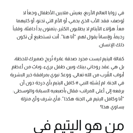
في زوايا العالم الأربع، يعيش ملايين الأطفال وجعاً لا
يُوصف: فقد الأب الذي يحمي، أو الأم التي تحنو، أو كليهما
معاً. هؤلاء الأيتام لا يطلبون الكثير، يتمنون يداً دافئة، وقلباً
رحيماً، وإنساناً يقول لهم: “أنا هنا”. أنت تستطيع أن تكون
ذلك الإنسان.
كفالة اليتيم ليست مجرد صدقة عابرة تُريح ضميرك للحظة،
بل هي عقد روحاني بينك وبين طفل بريء، وبابٌ من أعظم
أبواب القُرب من الله تعالى، ووعدٌ نبوي بمرافقة خير البشرية
في الجنة. لم يُشبّه النبي ﷺ كافل اليتيم بأي درجة دون أن
يرفعه إلى أعلى المراتب؛ فقال بأصبعيه السبابة والوسطى:
“أنا وكافل اليتيم في الجنة هكذا”. فأي شرف وأي منزلة
يساوي هذا؟
من هو اليتيم في