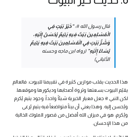
قال رسول الله ﷺ:
“خَيْرُ بَيْتٍ فِي
الْمُسْلِمِينَ بَيْتٌ فِيهِ يَتِيمٌ يُحْسَنُ إِلَيْهِ،
وَشَرُّ بَيْتٍ فِي الْمُسْلِمِينَ بَيْتٌ فِيهِ يَتِيمٌ
يُسَاءُ إِلَيْهِ”
(رواه ابن ماجه وحسنه
الألباني)
هذا الحديث يقلب موازين كثيرة في تقييمنا للبيوت. فالعالم
يقيّم البيوت بسعتها وثروة أصحابها وديكورها وموقعها.
لكن النبي ﷺ جعل معيار الخيرية شيئاً واحداً: وجود يتيم يُكرم
ويُحسن إليه. وهذا يعني أن بيتاً متواضعاً فيه يتيم يُرعى
ويُكرم، هو في ميزان الله أفضل من قصور الملوك الخالية
من هذا الإحسان.