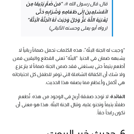
قال: قال رسول الله ﷺ:
“مَنْ ضَمَّ يَتِيمًا مِنَ
الْمُسْلِمِينَ إِلَى طَعَامِهِ وَشَرَابِهِ حَتَّى
يُغْنِيَهُ اللَّهُ عَزَّ وَجَلَّ وَجَبَتْ لَهُ الْجَنَّةُ الْبَتَّةَ”
(رواه أبو يعلى وحسنه الألباني)
“وجبت له الجنة البتّة”، هذه الكلمات تحمل ضماناً ربانياً لا
يشبهه ضمان في الدنيا. “البتّة” تعني القطع واليقين، فمن
أطعم يتيماً حتى يستغني فقد ضمن الجنة ضماناً لا يتزعزع.
ولا شك أن الكفالة الشاملة التي توفر للطفل كل احتياجاته
هي أكمل وأعظم مما يصفه هذا الحديث.
الفائدة
: لا توجد صفقة أربح في الوجود من هذه. تُطعم
طفلاً يتيماً وتحنو عليه، وتنال الجنة البتّة. هذا هو معنى أن
تكون رابحاً حقاً.
6. حديث خير البيوت