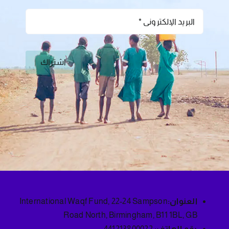
اشتراك
العنوان:
International Waqf Fund, 22-24 Sampson
Road North, Birmingham, B11 1BL, GB
رقم الهاتف:
441213800022