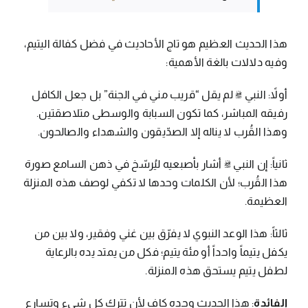
هذا الحديث العظيم هو تاج الأحاديث في فضل كفالة اليتيم،
وفيه دلالات بالغة الأهمية:
أولاً: النبي ﷺ لم يقل “قريب مني في الجنة” بل جعل الكافل
رفيقه المباشر، كما تكون السبابة والوسطى متلاصقتين.
وهذا القُرب لا يناله إلا الصدّيقون والشهداء والصالحون.
ثانياً: إن النبي ﷺ أشار بأصبعيه ليُرسّخ في ذهن السامع صورة
هذا القُرب؛ لأن الكلمات وحدها لا تكفي لوصف هذه المنزلة
العظيمة.
ثالثاً: هذا الوعد النبوي لا يفرّق بين غني وفقير، ولا بين من
يكفل يتيماً واحداً أو مئة يتيم؛ فكل من يمتد يده بالرعاية
لطفل يتيم يستحق هذه المنزلة.
الفائدة
: هذا الحديث وحده كافٍ لأن تترك كل شيء وتسارع