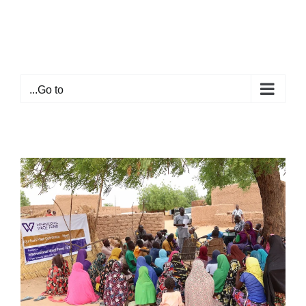
Ski
t
conten
Go to...