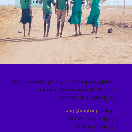
اشتراك
العنوان:
International Waqf Fund, 22-24 Sampson
Road North, Birmingham, B11 1BL, GB
رقم الهاتف:
441213800022
الإيميل:
waqf@waqf.org
رقم الشركة:
08612172
رقم التبرع:
1162805